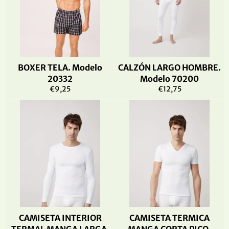
BOXER TELA. Modelo
CALZÓN LARGO HOMBRE.
20332
Modelo 70200
Precio
Precio
€9,25
€12,75
habitual
habitual
CAMISETA INTERIOR
CAMISETA TERMICA