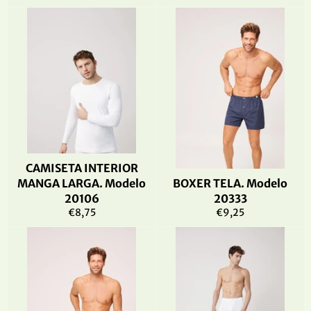
habitual
habitual
CAMISETA INTERIOR
MANGA LARGA. Modelo
BOXER TELA. Modelo
20106
20333
Precio
Precio
€8,75
€9,25
habitual
habitual