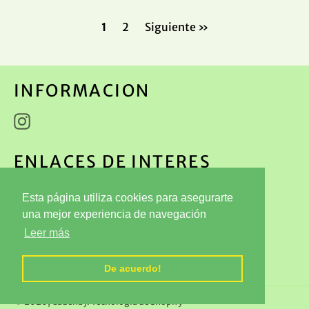
1
2
Siguiente »
INFORMACION
Instagram
ENLACES DE INTERES
Términos y Condiciones
Esta página utiliza cookies para asegurarte
Políticas de Rembolsos
una mejor experiencia de navegación
Leer más
Políticas de Privacidad
Dónde Estamos?
De acuerdo!
© 2026,
Cadena j
.
Tecnología de Shopify