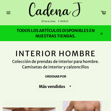
Ir
directamente
Ca
al
Navegación
contenido
TODOS LOS ARTÍCULOS DISPONIBLES EN
NUESTRAS TIENDAS.
Cerra
INTERIOR HOMBRE
Colección de prendas de interior para hombre.
Camisetas de interior y calzoncillos
ORDENAR POR