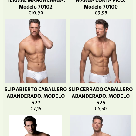
TERMAL MANGA LARGA.
MANGA CORTA PICO.
Modelo 70102
Modelo 70100
Precio
Precio
€10,90
€9,95
habitual
habitual
SLIP ABIERTO CABALLERO
SLIP CERRADO CABALLERO
ABANDERADO. MODELO
ABANDERADO. MODELO
527
525
Precio
Precio
€7,15
€6,50
habitual
habitual