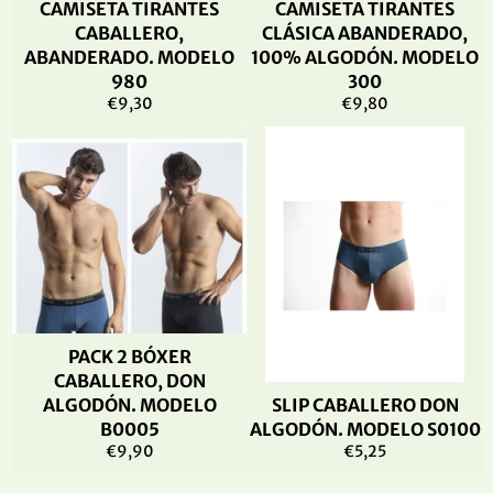
CAMISETA TIRANTES
CAMISETA TIRANTES
CABALLERO,
CLÁSICA ABANDERADO,
ABANDERADO. MODELO
100% ALGODÓN. MODELO
980
300
Precio
Precio
€9,30
€9,80
habitual
habitual
PACK 2 BÓXER
CABALLERO, DON
ALGODÓN. MODELO
SLIP CABALLERO DON
B0005
ALGODÓN. MODELO S0100
Precio
Precio
€9,90
€5,25
habitual
habitual